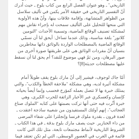
التاريخي” ـ وهو عنوان الفصل الرابع من كتاب بلوخ ـ حيث أدرك
أنّ التفسير التاريخي في حقيقة الأمر يكمن في تأليف سلاسل
من الظواهر المتشابهة، وإقامة علاقات بينها، وأنّ هذه الأولوية
التي منحها للتحليل على التأليف سمحت له بإجراء نقاش مهم
لمشكلة تصنيف الوقائع الماضية، وتسمية الأحداث “النومين
كلاتور” بلغة مناسبة، وذلك عندما تساءل: أيحق لنا أن نسمّي
الوقائع الماضية بالمصطلحات الواردة بالوثائق ذاتها مخاطرين
بنسيان أنّ مفردات الوثائق هي على طريقتها صورة أخرى من
صور البرهان، ومن ثمّ فهي موضوع للنقد؟ أم يحق لنا أن نسقط
عليها مصطلحات حديثة[8]؟
أمّا جاك لوجوف، فيشير إلى أنّ مارك بلوخ يقف طويلاً أمام
مشكلة أثيرة لديه، وهي مشكلة “ملاحقة الخطأ والكذب”، والتي
يمتلك خبرة بها لا تتصل بعمله كمؤرخ فحسب وإنما أيضاً بحياته
كإنسان وكعسكري عبر الأخبار الزائفة للحرب الكبرى، وهي
خبرة أثّرت فيه حتى أنها تركت بصمتها على كتابه “الملوك صناع
العجائب”، إنهم أولئك المستفيدون من شعبية ساذجة اعتقدت ـ
لعدة قرون ـ بقدرة ملوك فرنسا وإنجلترا على شفاء المرضى
من داء الخنازير. حيث يصف مارك بلوخ بدقة ـ في هذا الكتاب ـ
الشروط التاريخية لأنماط مجتمعات تابعة، مثل تلك التي كانت
قائمة في الغرب في العصور الوسطى، التي لم تكن تعتقد فيما