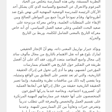
النظرية المسبقة، وفي هذه الممارسة يتخلص من الحياد
المزعوم والانعزال عن المجتمع والسياسة الذي كان يشكل أحد
الأركان الرئيسة للمدرسة الوضعية المنهجية التي نهض بلوخ ضد
أطروحاتها، وقدّم نموذجاً فريداً جمع بين المواطن الصالح وبين
الإبقاء على المتطلبات العلمية، وخاض معركة مزدوجة على
صعيد البحث العلمي وعلى صعيد العمل السياسي، أي أنه خاض
معركة التاريخ بالمعنى الشامل للكلمة، وربط بن التاريخ
والحريّة.
ويؤكد جيرار نوارييل المعنى ذاته، وهو أنّ الإنجاز الحقيقي
لمارك بلوخ هو أنه نقل الاهتمام بالتاريخ من مجال مألوف سائد
إلى مجال واسع المقاصد متعدد الرؤى، فقد أكد على أنّ أفضل
طريقة في التفكير حول التاريخ هي الاهتمام بممارسات
المؤرخين أنفسهم، وهو ما أدى إلى تحول في إدراك الحقيقة
التاريخية، والتي لم تعد تقتصر على التطابق بين الواقع وتمثيله،
وما يفضي إليه ذلك من مناقشات نظرية وفلسفية، وإنما تصير
الحقيقة التاريخية حقيقة من خلال إدراكها في أبعادها العملية
أي: كصيرورة اجتماعية، وبخاصة عندما يدركها المؤرخون
المتخصصون على أنها حقيقة عبر ممارساتهم المهنية المرتكزة
على تقسيم العمل والتخصص والمعرفة التي تتطلب تدريباً
وتفترض خبرات وتعاوناً بين كل الممارسين للمهنة. وعندما
نطرح السؤال الأهم: ماهي الحقيقة التاريخية؟ نجد أمامنا