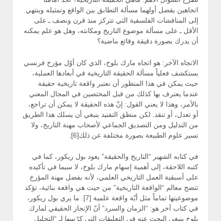
اتجاهين يفضل أولهما مسألة التطابق بين الواقع وتمثيله وينتهي
إلى المناقشات الفلسفية التي تتركز منذ قرن ونصف ـ على
الأقل ـ على مسألة موضوع التاريخ ومكانته، وهل هو علم يمكنه
أن يدرك بصورة دقيقة وقائع ماضية؟
الاتجاه الآخر: هو اتجاه مارك بلوخ، الذي كان أوّل مؤرخ فرنسي
يستكشف فعلياً مسألة الحقيقة التاريخية في أبعادها العملية،
حيث يمكن في هذا المنظور أن نعتبر واقعة تاريخية حقيقة
عندما يعترف بها كذلك من قبل المختصين في المجال المعني
بالأمر، وهذا لا يعني القول: إنّ هذه الحقيقة لا يمكن أن تراجع،
أو تعدل، أو تنقد. لكن منطق التفنيد ينبغي أن يسلك هذا الطريق
من التدليل ومن التصديق الجماعي لأصحاب مهنة التاريخ، ولا
تسير علوم الطبيعة بصورة مختلفة عن ذلك[6].
في كتابه الشهير “التاريخ والحقيقة” يعود بول ريكور، كما في
كتبه اللاحقة، إلى أهمية إسهام مارك بلوخ، لا سيما في تأكيده
على أسبقية العمل التاريخي العلمي، لأنه بفضل مهنة المؤرخ
تتضح معالم “الواقعة التاريخية” من حيث هي واقعة بنائية، تؤكد
موضوعيتها تماماً مثل أيّة واقعة علمية [7]. ما يري بول ريكور،
في كتاب آخر هو: “الزمان والسرد” أنّ الإنجاز الحقيقي لمارك
بلوخ ينبغي البحث عنه في التعليقات التي كرّسها لـ “التحليل