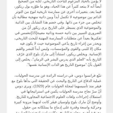
لا يؤمن بالحياد المزعوم للباحث التاريخي، لكنه من الصحيح
أيضاً أنه لا يبتعد كثيراً عن هذا الحياد، وهو ما طوّره بول ريكور،
فيما بعد، بتعبيرات أخرى عن ممارسة تاريخية لنوع من التوتر
الدائم بين موضوعية لا تكتمل أبداً وبين ذاتية منهجية مطالبة بأن
تتخلص من جزء من ذاتها. وفي خضم هذا التشابك بين الذاتية
والموضوعية الذي يسيطر على التاريخ يرى ريكور أنّ من
الضروري التمييز بين ذاتية حسنة وذاتية معيبة[15]تنغمس في
تفكيرها بعيداً عن متطلبات الممارسة المهنية للبحث التاريخي،
ويحذر من إغراء تاريخ يدّعي الموضوعية حيث لا يكون فيه
مكان إلا للبنى والقوى والمؤسسات، وليس أبداً للبشر والقيم
الإنسانية. ويخلص ريكور، استناداً إلى مارك بلوخ الذي عرّف
التاريخ بأنه “العلم الذي يدرس البشر في الزمان”، يخلص إلى
القول بأنّ “موضوع التاريخ هو الذات الإنسانية نفسها”.
تتبّع فرانسوا دوس، في دراسته الرائدة عن مدرسة الحوليات،
عملية الدفاع عن التاريخ والبحث عن الحقيقة التي بدأها بلوخ مع
فيڤر منذ تأسيسهما لمجلة الحوليات عام (1929)، ويرى دوس
أنّ سرّ نجاح مدرسة الحوليات يكمن في استراتيجاتها في
استملاك إجراءات ولغات العلوم الاجتماعية المجاورة للتاريخ.
وأوضح أنّ مارك بلوخ ولوسيان فيڤر كانت لديهما مرونة كبيرة
وحركية واسعة وقدرة على إدماج ما يمتلكانه من حقول
معرفية أخرى مجاورة للتاريخ، وكانت استراتيجيتهما الصارمة