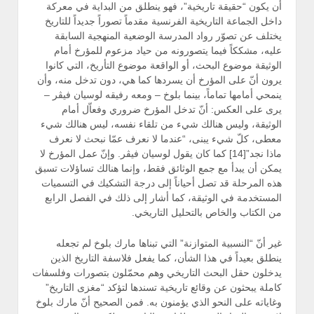
أن يكون “حقيقة تاريخية”، فهو ينطلق من البداية في معركة
داخل الجماعة التاريخية الفرنسية مقدماً تصوراً جديداً للتاريخ
يختلف عن تصوّر رواد المدرسة الوضعية المنهجية السابقة
عليه، مشككاً فيما يتصورونه من حياد مزعوم للمؤرخ أمام
الوثيقة موضوع البحث، أو الواقعة موضوع التأريخ، التي كانوا
يرون أنّ على المؤرخ أن يسردها كما هي، دون تدخل منه، وأن
ينمحي أمامها تماماً، بينما بلوخ – ومعه رفيقه لوسيان فيڤر –
يرى على العكس: أنّ تدخل المؤرخ ضروري وفعاّل أمام
الوثيقة، وليس هنالك شيء من تلقاء نفسه، ليس هنالك شيء
معطى، كلّ شيء يبنى، “عندما لا نعرف عمّا نبحث لا نعرف
ماذا نجد”[14] كما كان يقول لوسيان فيڤر. وإنّ عمل المؤرخ لا
يمكن أن يبدأ مع جمع الوثائق فقط، وإنما هنالك تساؤلات تسبق
هذه المرحلة قد تصل أحياناً إلى درجة التشكيك في التسميات
المستخدمة في الوثيقة، كما أشار إلى ذلك في الفصل الرابع
من الكتاب والخاص بالتحليل التاريخي.
غير أنّ “النسبية المتوازنة” التي تبناها مارك بلوخ لم تجعله
ينطلق بعيداً في هذا الشأن، كما يفعل فلاسفة التاريخ الذين
يدخلون حقل البحث التاريخي وهم محمّلون بتصورات وفلسفات
كاملة يبحثون عن وقائع تاريخية تسندها لتؤكد “مغزى التاريخ”
وغاياته على النحو الذي يؤمنون به. فمن الصحيح أنّ مارك بلوخ