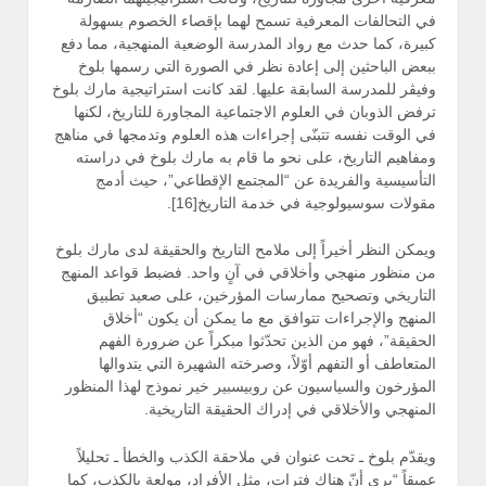
في التحالفات المعرفية تسمح لهما بإقصاء الخصوم بسهولة
كبيرة، كما حدث مع رواد المدرسة الوضعية المنهجية، مما دفع
ببعض الباحثين إلى إعادة نظر في الصورة التي رسمها بلوخ
وفيڤر للمدرسة السابقة عليها. لقد كانت استراتيجية مارك بلوخ
ترفض الذوبان في العلوم الاجتماعية المجاورة للتاريخ، لكنها
في الوقت نفسه تتبنّى إجراءات هذه العلوم وتدمجها في مناهج
ومفاهيم التاريخ، على نحو ما قام به مارك بلوخ في دراسته
التأسيسية والفريدة عن “المجتمع الإقطاعي”، حيث أدمج
مقولات سوسيولوجية في خدمة التاريخ[16].
ويمكن النظر أخيراً إلى ملامح التاريخ والحقيقة لدى مارك بلوخ
من منظور منهجي وأخلاقي في آنٍ واحد. فضبط قواعد المنهج
التاريخي وتصحيح ممارسات المؤرخين، على صعيد تطبيق
المنهج والإجراءات تتوافق مع ما يمكن أن يكون “أخلاق
الحقيقة”، فهو من الذين تحدّثوا مبكراً عن ضرورة الفهم
المتعاطف أو التفهم أوّلاً، وصرخته الشهيرة التي يتدوالها
المؤرخون والسياسيون عن روبيسبير خير نموذج لهذا المنظور
المنهجي والأخلاقي في إدراك الحقيقة التاريخية.
ويقدّم بلوخ ـ تحت عنوان في ملاحقة الكذب والخطأ ـ تحليلاً
عميقاً “يرى أنّ هناك فترات، مثل الأفراد، مولعة بالكذب، كما