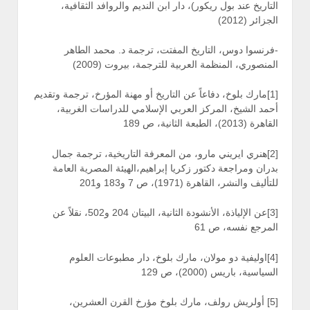
التاريخ عند بول ريكور)، دار ابن النديم والروافد الثقافية،
الجزائر (2012)
-فرنسوا دوس، التاريخ المفتت، ترجمة د. محمد الطاهر
المنصوري، المنظمة العربية للترجمة، بيروت (2009)
[1]مارك بلوخ، دفاعاً عن التاريخ أو مهنة المؤرخ، ترجمة وتقديم
أحمد الشيخ، المركز العربي الإسلامي للدراسات الغربية،
القاهرة (2013)، الطبعة الثانية، ص 189
[2]هنري ايريني مارو، من المعرفة التاريخية، ترجمة جمال
بدران ومراجعة دكتور زكريا إبراهيم،الهيئة المصرية العامة
للتأليف والنشر، القاهرة (1971)، ص 7 و183 و201
[3]عن الإلياذة، الأنشودة الثانية، البيتان 204 و502، نقلاً عن
المرجع نفسه، ص 61
[4]اوليفية دو مولان، مارك بلوخ، دار مطبوعات العلوم
السياسية، باريس (2000)، ص 129
[5] أولريش رولف، مارك بلوخ مؤرخ القرن العشرين،