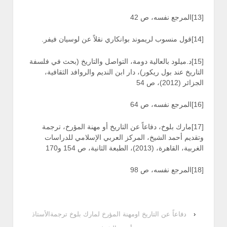
[13]المرجع نفسه، ص 42
[14]قول منسوب لريموند بوانكاري نقلاً عن لوسيان فيفر.
[15]د.ميلود بالعالية دومة، التواصل والتاريخ (بحث في فلسفة
التاريخ عند بول ريكور)، دار ابن النديم والروافد الثقافية،
الجزائر (2012)، ص 54
[16]المرجع نفسه، ص 64
[17]مارك بلوخ، دفاعاً عن التاريخ أو مهنة المؤرخ، ترجمة
وتقديم أحمد الشيخ، المركز العربي الإسلامي للدراسات
الغربية، القاهرة، (2013)، الطبعة الثانية، ص 154 و170
[18]المرجع نفسه، ص 98
‹
دفاعاً عن التاريخ اومهنة المؤرخ لمارك بلوخ ترجمةالأستاذ