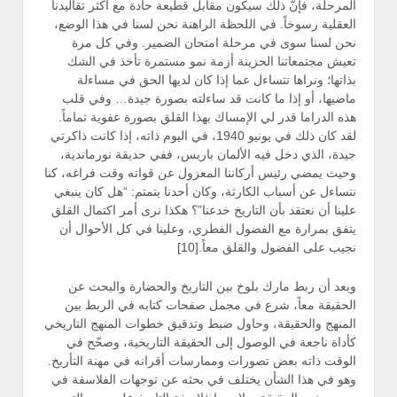
المرحلة، فإنّ ذلك سيكون مقابل قطيعة حادة مع أكثر تقاليدنا
العقلية رسوخاً. في اللحظة الراهنة نحن لسنا في هذا الوضع،
نحن لسنا سوى في مرحلة امتحان الضمير. وفي كل مرة
تعيش مجتمعاتنا الحزينة أزمة نمو مستمرة تأخذ في الشك
بذاتها؛ ونراها تتساءل عما إذا كان لديها الحق في مساءلة
ماضيها، أو إذا ما كانت قد ساءلته بصورة جيدة… وفي قلب
هذه الدراما قدر لي الإمساك بهذا القلق بصورة عفوية تماماً.
لقد كان ذلك في يونيو 1940، في اليوم ذاته، إذا كانت ذاكرتي
جيدة، الذي دخل فيه الألمان باريس، ففي حديقة نورماندية،
وحيث يمضي رئيس أركاننا المعزول عن قواته وقت فراغه، كنا
نتساءل عن أسباب الكارثة، وكان أحدنا يتمتم: “هل كان ينبغي
علينا أن نعتقد بأن التاريخ خدعنا”؟ هكذا نرى أمر اكتمال القلق
يتفق بمرارة مع الفضول الفطري، وعلينا في كل الأحوال أن
نجيب على الفضول والقلق معاً.[10]
وبعد أن ربط مارك بلوخ بين التاريخ والحضارة والبحث عن
الحقيقة معاً، شرع في مجمل صفحات كتابه في الربط بين
المنهج والحقيقة، وحاول ضبط وتدقيق خطوات المنهج التاريخي
كأداة ناجعة في الوصول إلى الحقيقة التاريخية، وصحّح في
الوقت ذاته بعض تصورات وممارسات أقرانه في مهنة التأريخ.
وهو في هذا الشأن يختلف في بحثه عن توجهات الفلاسفة في