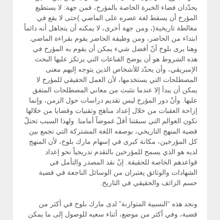
يحدّدان فضاء الخبرة الخاصة بالمؤرخ، فمن جهة: لا يستطيع
المؤرخ أن يسقط لغة عصره على الماضي )حتى لا يقع في
مغالطة تاريخية(، ومن جهة أخرى، لا يمكنه أن يتجاهل أنه دائماً
ابتداء من الحاضر، ومن وظيفة الحاضر يقوم بقراءة الماضي.
وهنا يرى بلوخ أنّ أفضل شيء يمكن أن يقوم به المؤرخ في
هذه الشروط هو أن يوضح القناعات التي يرتكز عليها البحث
الإمبريقي، وأن يحدّد للأشخاص الذين يتوجه إليهم معنى
المصطلحات التي يستخدمها، لأن العمل الحقيقي للمؤرخ لا
يمكن أن يبدأ إلا عندما نتثبث من معاني المصطلحات المتفق
عليها. وأنّ دور المؤرخ ليس تقديم دراسات حول الزمن، وإنما
إزاحة العقبات من خلال إعداد مناهج وتقنيات وقضايا من خلالها
تكون العوالم التي سبقتنا أقلّ غموضاً أمامنا. ولهذا السبب تحتلّ
قضية المنهج التاريخي، بوصفه اللغة المشتركة التي تجمع بين
كل المؤرخين، مكانة كبرى في إسهام مارك بلوخ، لأن المنهج
لديه هو الذي يسمح للمؤرخين بالتقدم تدريجياً نحو إعداد
قواعدهم الخاصة للحقيقة. إنّ نقد المصدر والتأمل في
الشهادات والوثائق يعتبران من الوسائل الناجعة في قضية
حسم الزائف والحقيقي في التاريخ.
ونجد هذه “النسبية المتوازنة” لدى مارك بلوخ في أكثر من
قضية، وفي أكثر من موضع، أثناء سعيه للوصول إلى ما يمكن