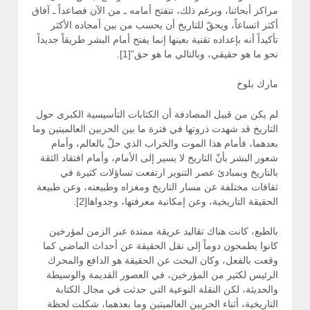
مراكز أبحاثنا، وبرغم ذلك، تنفتح أمامه ـ من الآن فصاعداً ـ آفاق
أكثر اتساعاً، ويحقّ للتاريخ أن يحسب من بين أمجاده الأكثر
تأكيداً أنه بإعداده تقنية بعينها إنما يفتح أمام البشر طريقاً جديداً
نحو ما هو حقيقي، وبالتالي ما هو حق”[1].
مارك بلوخ
لم يكن من قبيل المصادفة أن الكتابات التأسيسية الكبرى حول
التاريخ قد شهدت ذروتها في فترة ما بين الحربين العالميتين وما
بعدهما، فأمام هذا الموت والخراب الذي حلّ بالعالم، وأمام
شعور البشر بأنّ التاريخ لا يسير إلى الأمام، وأمام افتقاد الثقة
بالتاريخ وبمبادئ عصر التنوير ارتفعت تساؤلات كثيرة في
ثقافات مختلفة عن مسار التاريخ ومغزاه وطبيعته، وعن طبيعة
الحقيقة التاريخية، وعن إمكانية معرفتها، وجدواها[2].
بالطبع، كانت هناك تقاليد عريقة ممتدة عبر الزمن لمؤرخين
كانوا يطمحون دوماً إلى نقل الحقيقة عن أحداث الماضي كما
وقعت بالفعل، وكان البحث عن الحقيقة هو الدافع والمحرك
الرئيس لكثير من المؤرخين، في العصور القديمة والوسيطة
والحديثة، لكن النقلة النوعية التي حدثت في مجال الكتابة
التاريخية، أثناء الحربين العالميتين وما بعدهما، شكلت لحظة