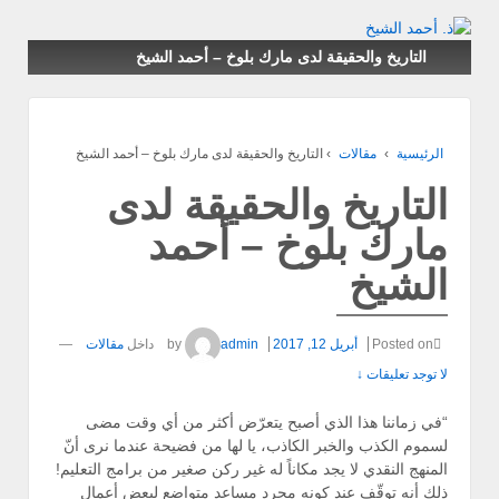
↓ SKIP TO MAIN CONTENT
التاريخ والحقيقة لدى مارك بلوخ – أحمد الشيخ
الرئيسية
›
مقالات
›
التاريخ والحقيقة لدى مارك بلوخ – أحمد الشيخ
التاريخ والحقيقة لدى
مارك بلوخ – أحمد
الشيخ
Posted on
أبريل 12, 2017
by
admin
داخل
مقالات
—
لا توجد تعليقات ↓
“في زماننا هذا الذي أصبح يتعرّض أكثر من أي وقت مضى
لسموم الكذب والخبر الكاذب، يا لها من فضيحة عندما نرى أنّ
المنهج النقدي لا يجد مكاناً له غير ركن صغير من برامج التعليم!
ذلك أنه توقّف عند كونه مجرد مساعد متواضع لبعض أعمال