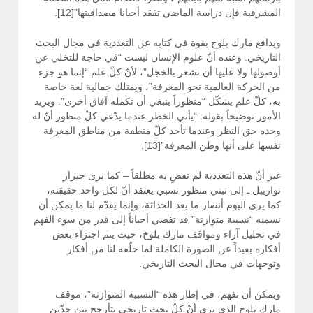
المشرقية فإن دراسة الماضي تفقد أحيانا مصداقيتها”[12].
ويدافع مارك بلوخ بقوة في كتابه عن التعددية في مجال البحث
التاريخي. وعنده أنّ علوم الإنسان ليست “في حاجة للتخلي عن
أوصولها ولا عليها أن تشعر بالخجل”، لأنّ كلّ علم “إنما هو جزء
من الحركة العالمية نحو المعرفة”، ويمتلك جمالية لغة خاصة
به، كلّ علم يشكّل “منظوراً ينبغي أن تكمله آفاق أخرى”. ويزيد
الأمور توضيحاً بقوله: “يأتي الخطر عندما يدّعي كلّ منظور أنّ له
وحده حق النظر وعندما تأخذ كلّ منطقة من مناطق المعرفة
نفسها على أنها وطن المعرفة”[13].
غير أنّ هذه التعددية لم تفضِ به مطلقاً – كما يرى جيرار
نوارييل ـ إلى تبني منظور نسبي يعتقد أنّ لكل واحد حقيقته،
كما يرى اليوم أنصار ما بعد الحداثة، وإنما يقدّم لنا ما يمكن أن
نسميه “نسبية متوازنة” قد تفضي أحياناً إلى قدر من سوء الفهم
في تحليل آراء ومواقف مارك بلوخ، حيث يتم اجتزاء بعض
أفكاره بعيداً عن الصورة الكاملة لما خلّفه لنا من أفكار
وتوجهات في مجال البحث التاريخي.
ويمكن أن نفهم، في إطار هذه “النسبية المتوازنة”، موقف
مارك بلوخ الذي يرى أنّ كلّ بحث تاريخي يتأرجح بين حدّين