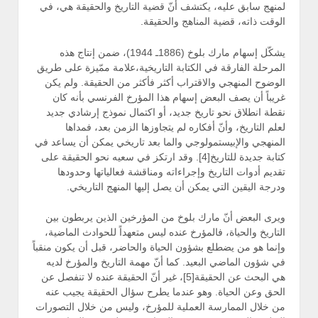
لمنهج سابق عليه، يكتشف أنّ قضية التاريخ والحقيقة هي، في
الوقت ذاته، قضية المناهج والحقيقة.
يشكّل إسهام مارك بلوخ (1886ـ 1944)، ضمن إنتاج هذه
المرحلة الفارقة في الكتابة التاريخية،علامة ممّيزة على طريق
الوضوح المنهجي والاقتراب أكثر فأكثر من الحقيقة. ولم يكن
غريباً أن يصف البعض إسهام هذا المؤرخ الفرنسي بأنه كان
نقطة انطلاق نحو تاريخ جديد، أو اكتمال نموذج إرشادي جديد
لعلم التاريخ، وأنّ أفكاره لم يتجاوزها الزمن بعد، فمداها
المنهجي والإبيستمولوجي والما بعد تاريخي يمكن أن يساعد في
كتابة جديدة للتاريخ[4]. وقد ارتكز في سعيه نحو الحقيقة على
تقديم أدوات التاريخ وإجراءاته ومناقشة فعالياتها وحدودها
ودرجة اليقين التي يمكن أن يصل إليها المنهج التاريخي.
ويرى البعض أنّ مارك بلوخ من المؤرخين الذين يربطون بين
التاريخ والحياة، فالمؤرخ عنده ليس متعهداً للحوادث الماضية،
وإنما هو من يضطلع بشؤون الحياة والحاضر، قبل أن يكون منقباً
في شؤون الماضي البعيد. كما أنّ مهمة التاريخ والمؤرخ لديه
هي البحث عن الحقيقة[5]، غير أنّ الحقيقة عنده لا تنفصل عن
الحق وعن الحياة. وهو عندما يطرح سؤال الحقيقة يجيب عنه
من خلال الممارسة العملية للمؤرخ، وليس من خلال التصورات