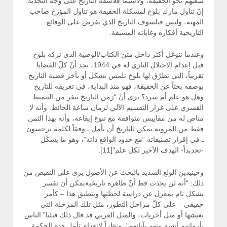
سعيهم نحو الحقيقة، ولاسيما فلاسفة التاريخ على وجه التحديد.
إنّ تناول مارك بلوخ لمشكلة الحقيقة هو تناول المؤرخ صاحب
المهنة، وليس فيلسوف التاريخ الذي يفرض على الوقائع
التاريخية أفكاره وغاياته المسبقة.
وعندما نتوغل أكثر داخل متن الكتاب/الوصية الذي تركه بلوخ
قبل إعدام الاحتلال النازي له في 1944، نجد أنّ كلّ القضايا
تقريباً، التي تطرّق لها بلوخ تلمس بشكل أو بآخر قضية التاريخ
بوصفه بحثاً عن الحقيقة، فهو منذ البداية، في تعريفه للتاريخ
وهل هو علم أم سرد؟ يرى أنّ “زمن التاريخ ينفر من التنميط
القسري على غرار التقسيم الآلي لزمان ساعة الحائط. وأنه لا
مناص له من مقاييس متوافقة مع تنوع إيقاعه، وأنه بهذا الثمن
فقط من المرونة يمكن للتاريخ أن يأمل ـ وفقاً لكلمة برجسون
ـ في إقرار تصنيفاته “مع حدود الواقع ذاته”، وهو ما يشكّل
-تحديداً- الهدف الأخير لكل علم”[11].
وحينيدين الولع الشديد بالبحث عن الأصول يرى على النقيض من
ذلك: “أنه لن يحدث قط أنّ ظاهرة تاريخيةيمكن أن تفسر
بشكل تام بمعزل عن دراسة لحظتها وينطبق هذا – كأمر
حقيقي – على كلّ مراحل التطور، مثل تلك المرحلة التي
نعيشها أو مثل أخريات، والمثل العربي قد قال ذلك قبلنا” الناس
بأزمانهم أشبه منهم بآبائهم”، ونظراً لانعدام تأمل هذه الحكمة