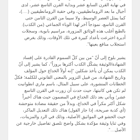
في نهاية القرن السابع عشر وبداية القرن التاسع عشر، لدى
أجيال ما بعد الرومانطيقيين، وفي حقبة الرومانطيقيين (….)،
كما يمثل العصر الوسيط، ولا سيما من القرن الثامن حتى
القرن التاسع، نموذجاً آخر لهذا الوباء الجماعي (من الكذب).
بالطبع أغلب هذه الوثائق المزورة، مراسيم بابوية، وسجلات
أديرة اخترعت بأعداد كبيرة في تلك الأوقات، وذلك بغرض
استجلاب منافع بعينها”.
يشير بلوخ إلى أنّ “من بين كلّ السموم القادرة على إفساد
الشهادة/الوثيقة يشكّل الكذب أكثرها بروزاً”، كما يشير إلى أنّ
الكذب يمكن أن يأخذ شكلين “إنه أولاً الخداع حول المؤلف
وتاريخ الشهادة، من قبيل التزوير بالمعنى القانوني للكلمة؛ فكلّ
الخطابات المنشورة، على سبيل المثال، باسم ماري انطوانيت
لم تكن هي كاتبتها، حيث حدث أن زورت في القرن التاسع
عشر؛ ويأتي بعد ذلك الخداع في المضمون حيث هناك أخيراً
شكل أكثر مكراً في الخداع، وبدلاً من حقيقة مضادة متوحشة
(أي كذبة صريحة، إذا جاز القول) هناك ذلك التعديل الماكر،
حيث الحشو في المواثيق الأصلية، وذلك في الرد والمزينات،
وفي ثنايا وثيقة مؤكدة بشكل واضح تلصق تفاصيل خارجية عن
الأصل…”.