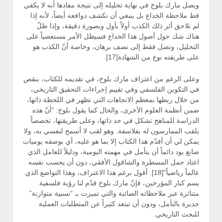
ويصل مارك بلوخ في نهاية تحليله إلى نتيجة مفادها أنه لا يكفي
قط ملاحظة الخداع بل ينبغي أن نكشف دوافعه أيضاً، لأنه إذا
لم نلاحق أثر ذلك الكذب أولاً بأول وبصورة دقيقة، وإذا ظلّ
هناك شك حول أصول هذا الخداع فسيظل الأمر مستعصياً على
التحليل، ونصل فقط إلى نصف برهان، وخاصة أنّ الكذب هو
على طريقته نوع من الشهادة[17].
وعلى الرغم من اعتراف مارك بلوخ، في تقديمه للكتاب، بنقص
في التكوين الفلسفي وفي تقييم إجراءات التحقيق التاريخي،
من خلال ربطها بمعظم الاتجاهات التي تظهر في اللحظة ذاتها،
ضمن أنظمة العلوم الأخرى، والحال كما يقول بلوخ: “أنّ هذه
الدراسة للمناهج تشكل في حد ذاتها، وعلى طريقتها، تخصصاً
يلقب الممارسون له بفلاسفة. وهو لقب لا أسمح لنفسي به، ولا
يمكن لي أن أقدّم هذا الكتاب إلا بما هو عليه، أي بوصفه يوميات
صانع يود دائماً أن يتأمل في مهمته اليومية، ودليلاً للعامل الذي
اعتاد حمل المسطرة والشاقول الأفقي، دون أن يحسب نفسه
عالماً رياضياً”[18]. أقول برغم هذا الاعتراف، وهذا التواضع الذي
يسم كبار المؤرخين، فإنّ مارك بلوخ قدّم لنا رؤية فلسفية
متناثرة عبر ملاحظاته الصائبة والتي تميزت بـ “نسبية متوازنة”
جديرة بالتأمل، ودون أن تبتعد كثيراً عن المتطلبات العملية
للبحث التاريخي.