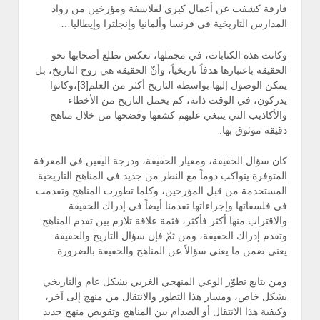
فارقة كشفت عن أعمال كبرى لفلاسفة ومؤرخين من رواد
المدارس التاريخية في فرنسا وألمانيا وإنجلترا وإيطاليا…
وكانت هذه الكتابات، في مجملها، تعكس تطلع أصحابها نحو
الحقيقة باعتبارها هدفاً تاريخياً، وأنّ الحقيقة هي روح التاريخ، بل
يمكن الوصول إليها بواسطة التاريخ أكثر من العلم[3]،وكانوا
يدركون، في الوقت ذاته، كم يحمل التاريخ من الأخطاء
والأكاذيب التي ينبغي عليهم كشفها وفضحها من خلال مناهج
دقيقة موثوق بها.
كان سؤال الحقيقة، ومعيار الحقيقة، ودرجة اليقين في المعرفة
المتوفرة يتواكب دوماً مع النظر من جديد في المناهج التاريخية
المستخدمة من قبل المؤرخين، وكلما تطورت المناهج وتقدمت
في فلسفاتها وإجراءاتها تقدمنا أيضاً في إدراك الحقيقة
والاقتراب منها أكثر فأكثر، فثمة علاقة تلازم بين تقدم المناهج
وتقدم إدراك الحقيقة، ومن ثمّ فإن سؤال التاريخ والحقيقة
يعني ضمن ما يعني سؤالاً عن المناهج والحقيقة بالضرورة.
ومن يتابع تطوّر الوعي المنهجي الغربي بشكل عام والتاريخي
بشكل خاص، ومسار هذا التطور والانتقال من منهج إلى آخر،
وكيفية هذا الانتقال أو الصدام بين المناهج وتقويض منهج جديد