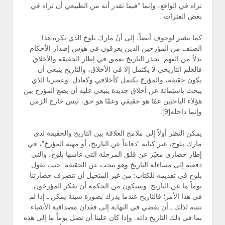
تراه في الواقع، وإنما “فيما تقدر أنه من الطبيعي أن تراه في
بعض الفترات”.
كما يشير لوجوف أيضاً، إلى أنّ مارك بلوخ الذي يكره هذا
الصنف من المؤرخين الذين يغرقون في هوس إصدار الأحكام
بدلاً من الفهم: يجذر التاريخ بعمق في إطار الحقيقة والأخلاق.
فالعلم التاريخي لا يكتمل إلا في الأخلاق، والتاريخ ينبغي أن
يكون حقيقة، والمؤرخ يكتمل كأخلاقي وكعادل. وعصرنا الذي
يبحث باستماتة عن أخلاق جديدة ينبغي عليه أن يضع المؤرخ بين
هؤلاء الباحثين عمّا هو حقيقي وعمّا هو حق، ليس خارج الزمن
وإنما داخله[9].
يمكن النظر أولاً إلى ملامح العلاقة بين التاريخ والحقيقة لدى
مارك بلوخ، عبر كتابه “دفاعاً عن التاريخ، أو مهنة المؤرخ”، في
إطار حضاري معبّر عن قلق المرحلة التي عاشها بلوخ، والتي
دفعته إلى مساءلة التاريخ وهو يبحث عن الحقيقة. حيث يقول
بلوخ في تقديمه للكتاب: من غير المتخيل أن تنصرف حضارتنا
يوماً ما عن التاريخ. وسيكون من الحكمة أن يفكر المؤرخون
في هذا الأمر؛ فالتاريخ عندما يدرك بصورة سيئة يمكن ـ إذا لم
ننتبه لذلك ـ أن يفضي في النهاية إلى فقدان مصداقية الأشياء
بما في ذلك التاريخ ذاته. وإذا كان علينا أن نصل يوماً ما إلى هذه