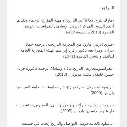
المراجع:
-مارك بلوخ، دفاعا ًعن التاريخ أو مهنة المؤرخ، ترجمة وتقديم
أحمد الشيخ، المركز العربي الإسلامي للدراسات الغربية،
القاهرة (2013)، الطبعة الثانية.
-هنري ايريني مارو، من المعرفة التاريخية، ترجمة جمال
بدران، ومراجعة دكتور زكريا إبراهيم،الهيئة المصرية العامة
للتأليف والنشر، القاهرة (1971)
-بيفرليسوسجارت، التاريخ ماذا؟ ولماذا؟، ترجمة دكتورة فريال
حسن خليفة، مكتبة مدبولي، (2013)
-اوليفية دو مولان، مارك بلوخ، دار مطبوعات العلوم السياسية،
باريس (2000)
-اولريش رولف، مارك بلوخ مؤرخ القرن العشرين، منشورات
دار علوم الإنسان، باريس (2005)
-د.ميلود بالعالية دومة، التواصل والتاريخ (بحث في فلسفة